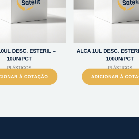
10UL DESC. ESTERIL –
ALCA 1UL DESC. ESTERIL
10UN/PCT
100UN/PCT
PLÁSTICOS
PLÁSTICOS
CIONAR À COTAÇÃO
ADICIONAR À COT