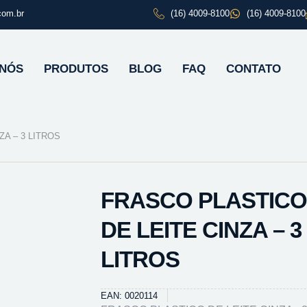
com.br
(16) 4009-8100
(16) 4009-8100
 NÓS
PRODUTOS
BLOG
FAQ
CONTATO
A – 3 LITROS
FRASCO PLASTICO
DE LEITE CINZA – 3
LITROS
EAN: 0020114