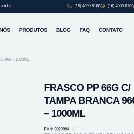
com.br
(16) 4009-8100
(16) 4009-8100
 NÓS
PRODUTOS
BLOG
FAQ
CONTATO
A 960 – 1000ML
FRASCO PP 66G C/
TAMPA BRANCA 96
– 1000ML
EAN: 0023884