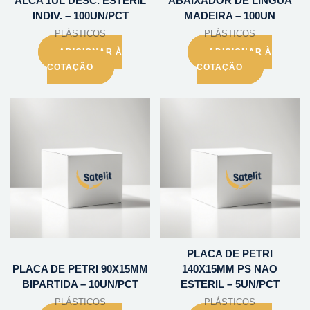
ALCA 1UL DESC. ESTERIL
ABAIXADOR DE LINGUA
INDIV. – 100UN/PCT
MADEIRA – 100UN
PLÁSTICOS
PLÁSTICOS
ADICIONAR À
ADICIONAR À
COTAÇÃO
COTAÇÃO
PLACA DE PETRI
PLACA DE PETRI 90X15MM
140X15MM PS NAO
BIPARTIDA – 10UN/PCT
ESTERIL – 5UN/PCT
PLÁSTICOS
PLÁSTICOS