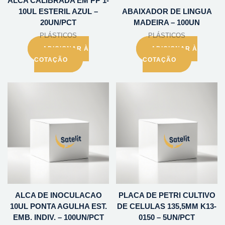
ALCA CALIBRADA EM PP 1-
10UL ESTERIL AZUL –
ABAIXADOR DE LINGUA
20UN/PCT
MADEIRA – 100UN
PLÁSTICOS
PLÁSTICOS
ADICIONAR À
ADICIONAR À
COTAÇÃO
COTAÇÃO
ALCA DE INOCULACAO
PLACA DE PETRI CULTIVO
10UL PONTA AGULHA EST.
DE CELULAS 135,5MM K13-
EMB. INDIV. – 100UN/PCT
0150 – 5UN/PCT