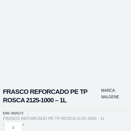
FRASCO REFORCADO PE TP
MARCA:
NALGENE
ROSCA 2125-1000 – 1L
EAN: 0025172
FRASCO REFORCADO PE TP ROSCA 2125-1000 - 1L
FRASCO
-
+
REFORCADO