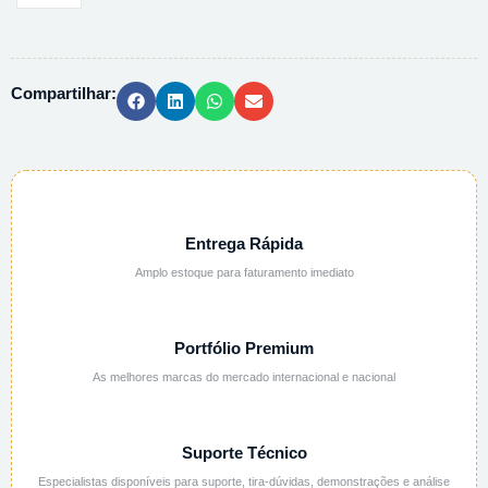
NATURAL
C/
BATOQUE
Compartilhar:
-
1LT
quantidade
Entrega Rápida
Amplo estoque para faturamento imediato
Portfólio Premium
As melhores marcas do mercado internacional e nacional
Suporte Técnico
Especialistas disponíveis para suporte, tira-dúvidas, demonstrações e análise