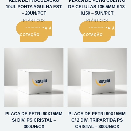
ALCA DE INOCULACAO
PLACA DE PETRI CULTIVO
10UL PONTA AGULHA EST.
DE CELULAS 135,5MM K13-
– 20UN/PCT
0150 – 5UN/PCT
PLÁSTICOS
PLÁSTICOS
ADICIONAR À
ADICIONAR À
COTAÇÃO
COTAÇÃO
PLACA DE PETRI 90X15MM
PLACA DE PETRI 90X15MM
S/ DIV. PS CRISTAL –
C/ 2 DIV. TRIPARTIDA PS
300UN/CX
CRISTAL – 300UN/CX