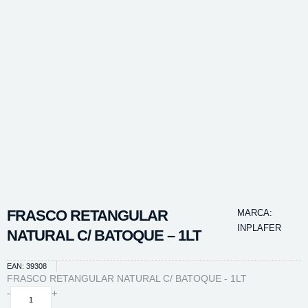
FRASCO RETANGULAR
MARCA:
INPLAFER
NATURAL C/ BATOQUE – 1LT
EAN: 39308
FRASCO RETANGULAR NATURAL C/ BATOQUE - 1LT
FRASCO
-
+
RETANGULAR