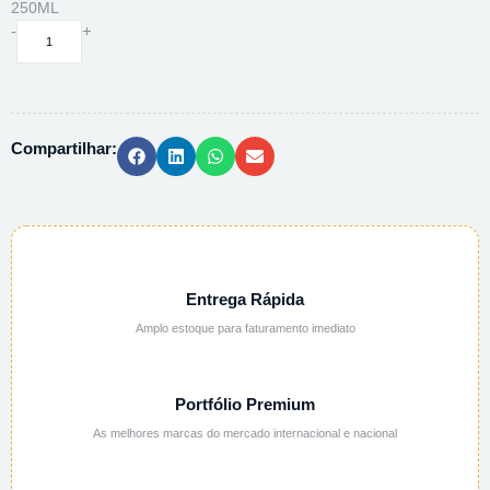
250ML
FRASCO
-
+
RETANGULAR
PEAD
C/TAMPA
E
Compartilhar:
BATOQUE
30G
-
250ML
quantidade
Entrega Rápida
Amplo estoque para faturamento imediato
Portfólio Premium
As melhores marcas do mercado internacional e nacional