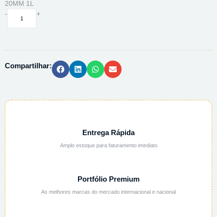
20MM 1L
GARRAFA
-
+
SACA
AMOSTRA
C/
ROLHA
Compartilhar:
PP
-
LATAO
POLIDO
-
20MM
1L
Entrega Rápida
quantidade
Amplo estoque para faturamento imediato
Portfólio Premium
As melhores marcas do mercado internacional e nacional