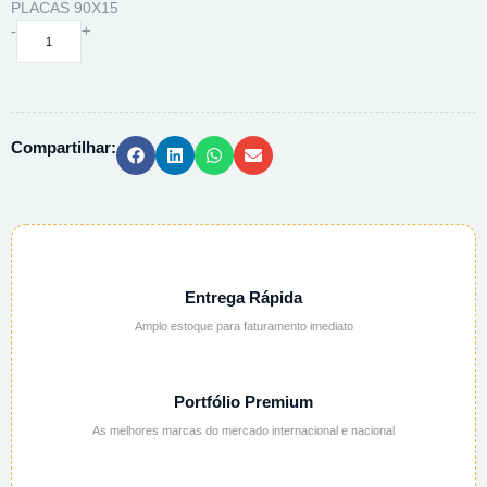
PLACAS 90X15
JARRA
-
+
ANAEROBICA
EM
PVC
C/
Compartilhar:
SUPORTE
3,5L
JA0401
-
14
PLACAS
90X15
Entrega Rápida
quantidade
Amplo estoque para faturamento imediato
Portfólio Premium
As melhores marcas do mercado internacional e nacional