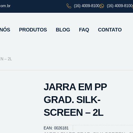
com.br
(16) 4009-8100
(16) 4009-8100
 NÓS
PRODUTOS
BLOG
FAQ
CONTATO
N – 2L
JARRA EM PP
GRAD. SILK-
SCREEN – 2L
EAN: 0026181