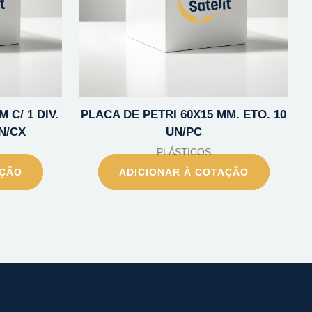
 C/ 1 DIV.
PLACA DE PETRI 60X15 MM. ETO. 10
N/CX
UN/PC
PLÁSTICOS
AÇÃO
ADICIONAR À COTAÇÃO