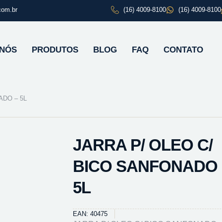
com.br
(16) 4009-8100
(16) 4009-8100
 NÓS
PRODUTOS
BLOG
FAQ
CONTATO
ADO – 5L
JARRA P/ OLEO C/
BICO SANFONADO 
5L
EAN: 40475