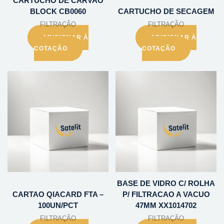
CARTUCHO DE CARVAO
BLOCK CB0060
CARTUCHO DE SECAGEM
FILTRAÇÃO
FILTRAÇÃO
ADICIONAR À
ADICIONAR À
COTAÇÃO
COTAÇÃO
BASE DE VIDRO C/ ROLHA
CARTAO QIACARD FTA –
P/ FILTRACAO A VACUO
100UN/PCT
47MM XX1014702
FILTRAÇÃO
FILTRAÇÃO