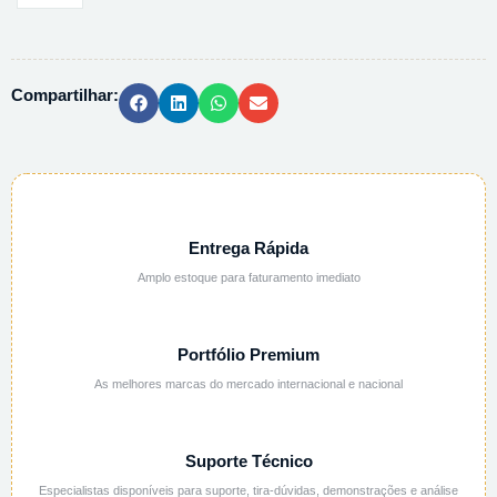
OSMOSE
REVERSA
20L/H
Compartilhar:
MO0010
quantidade
Entrega Rápida
Amplo estoque para faturamento imediato
Portfólio Premium
As melhores marcas do mercado internacional e nacional
Suporte Técnico
Especialistas disponíveis para suporte, tira-dúvidas, demonstrações e análise