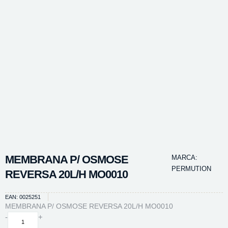
MEMBRANA P/ OSMOSE
MARCA:
PERMUTION
REVERSA 20L/H MO0010
EAN: 0025251
MEMBRANA P/ OSMOSE REVERSA 20L/H MO0010
MEMBRANA
-
+
P/