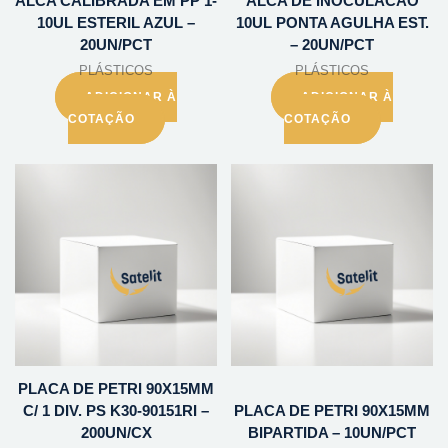
ALCA CALIBRADA EM PP 1-
ALCA DE INOCULACAO
10UL ESTERIL AZUL –
10UL PONTA AGULHA EST.
20UN/PCT
– 20UN/PCT
PLÁSTICOS
PLÁSTICOS
ADICIONAR À
ADICIONAR À
COTAÇÃO
COTAÇÃO
PLACA DE PETRI 90X15MM
C/ 1 DIV. PS K30-90151RI –
PLACA DE PETRI 90X15MM
200UN/CX
BIPARTIDA – 10UN/PCT