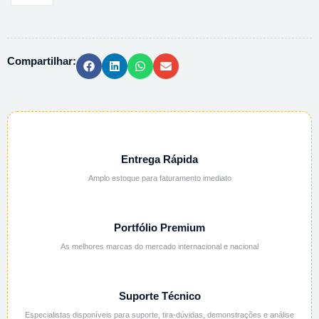
GRAD.
2ML
NEUTRO
Compartilhar:
-
1000UN/PCT
quantidade
Entrega Rápida
Amplo estoque para faturamento imediato
Portfólio Premium
As melhores marcas do mercado internacional e nacional
Suporte Técnico
Especialistas disponíveis para suporte, tira-dúvidas, demonstrações e análise