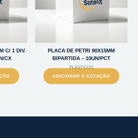
 C/ 1 DIV.
PLACA DE PETRI 90X15MM
N/CX
BIPARTIDA – 10UN/PCT
PLÁSTICOS
AÇÃO
ADICIONAR À COTAÇÃO