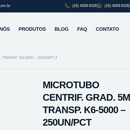
com.br
(16) 4009-8100
(16) 4009-8100
 NÓS
PRODUTOS
BLOG
FAQ
CONTATO
TRANSP. K6-5000 – 250UN/PCT
MICROTUBO
CENTRIF. GRAD. 5
TRANSP. K6-5000 –
250UN/PCT