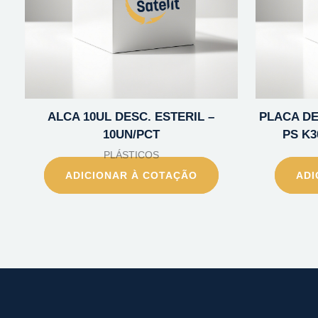
ALCA 10UL DESC. ESTERIL –
PLACA DE 
10UN/PCT
PS K3
PLÁSTICOS
ADICIONAR À COTAÇÃO
ADI