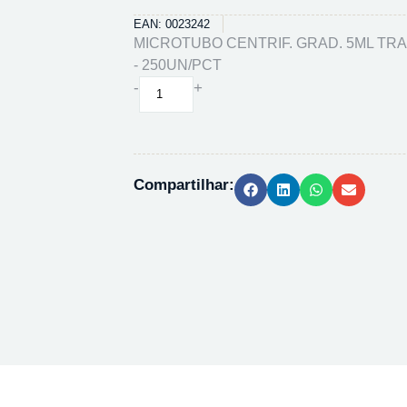
EAN: 0023242
MICROTUBO CENTRIF. GRAD. 5ML TRA
- 250UN/PCT
MICROTUBO
-
+
CENTRIF.
GRAD.
5ML
TRANSP.
Compartilhar:
K6-
5000
-
250UN/PCT
quantidade