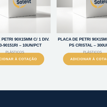
PETRI 90X15MM C/ 1 DIV.
PLACA DE PETRI 90X15MM
0-90151RI – 10UN/PCT
PS CRISTAL – 300U
PLÁSTICOS
PLÁSTICOS
CIONAR À COTAÇÃO
ADICIONAR À COT