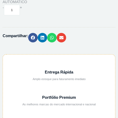
AUTOMATICO
MOEDOR
-
+
DE
CAFE
HAMILTON
BEACH
Compartilhar:
ELETRICO
EM
INOX
AUTOMATICO
quantidade
Entrega Rápida
Amplo estoque para faturamento imediato
Portfólio Premium
As melhores marcas do mercado internacional e nacional