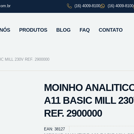
com.br
(16) 4009-8100
(16) 4009-8100
 NÓS
PRODUTOS
BLOG
FAQ
CONTATO
C MILL 230V REF. 2900000
MOINHO ANALITIC
A11 BASIC MILL 23
REF. 2900000
EAN: 38127