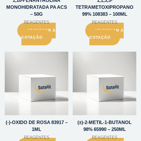
1,10-FENANTROLINA
1,1,3,3-
MONOHIDRATADA PA ACS
TETRAMETOXIPROPANO
– 50G
99% 108383 – 100ML
REAGENTES
REAGENTES
ADICIONAR À
ADICIONAR À
COTAÇÃO
COTAÇÃO
(-)-OXIDO DE ROSA 83917 –
(±)-2-METIL-1-BUTANOL
1ML
98% 65990 – 250ML
REAGENTES
REAGENTES