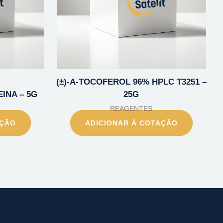
(±)-A-TOCOFEROL 96% HPLC T3251 –
INA – 5G
25G
REAGENTES
AÇÃO
ADICIONAR À COTAÇÃO