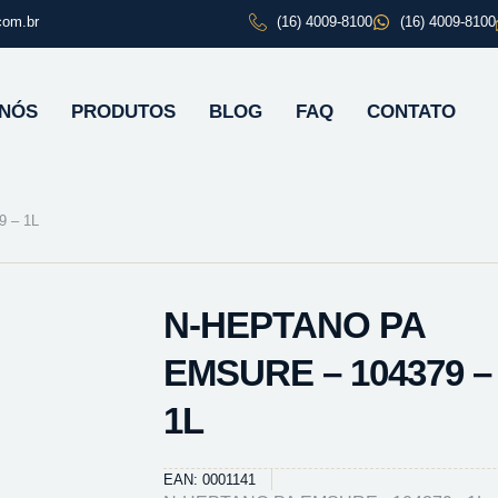
com.br
(16) 4009-8100
(16) 4009-8100
 NÓS
PRODUTOS
BLOG
FAQ
CONTATO
 – 1L
N-HEPTANO PA
EMSURE – 104379 –
1L
EAN: 0001141