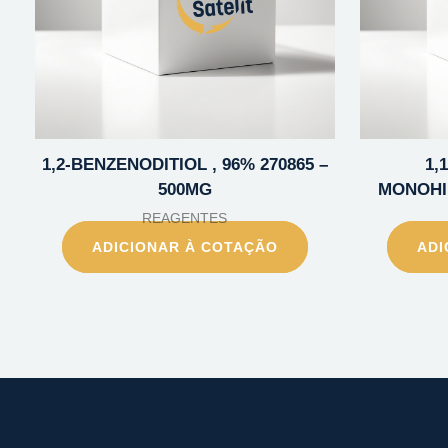
1,2-BENZENODITIOL , 96% 270865 –
1,
500MG
MONOHI
REAGENTES
ADICIONAR À COTAÇÃO
ADI