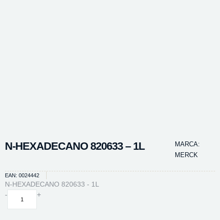
N-HEXADECANO 820633 – 1L
MARCA:
MERCK
EAN: 0024442
N-HEXADECANO 820633 - 1L
N-
-
+
HEXADECANO
820633