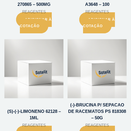
270865 – 500MG
A3648 – 100
REAGENTES
REAGENTES
ADICIONAR À
ADICIONAR À
COTAÇÃO
COTAÇÃO
(-)-BRUCINA P/ SEPACAO
(S)-(-)-LIMONENO 62128 –
DE RACEMATOS PS 818308
1ML
– 50G
REAGENTES
REAGENTES