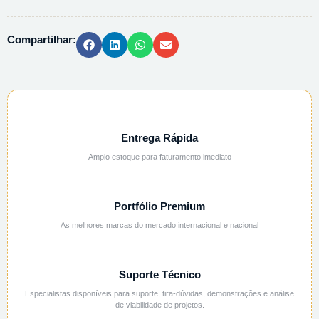
-
1L
Compartilhar:
quantidade
Entrega Rápida
Amplo estoque para faturamento imediato
Portfólio Premium
As melhores marcas do mercado internacional e nacional
Suporte Técnico
Especialistas disponíveis para suporte, tira-dúvidas, demonstrações e análise
de viabilidade de projetos.