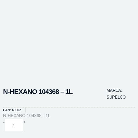
N-HEXANO 104368 – 1L
MARCA:
SUPELCO
EAN: 40502
N-HEXANO 104368 - 1L
N-
-
+
HEXANO
104368