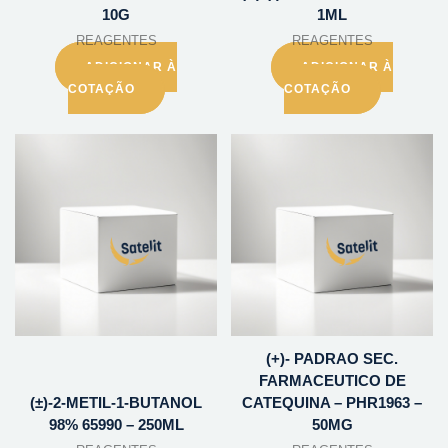
10G
1ML
REAGENTES
REAGENTES
ADICIONAR À
ADICIONAR À
COTAÇÃO
COTAÇÃO
(+)- PADRAO SEC.
FARMACEUTICO DE
(±)-2-METIL-1-BUTANOL
CATEQUINA – PHR1963 –
98% 65990 – 250ML
50MG