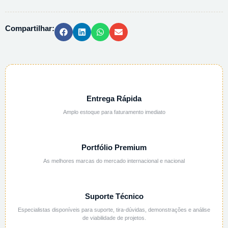
-
1L
Compartilhar:
quantidade
Entrega Rápida
Amplo estoque para faturamento imediato
Portfólio Premium
As melhores marcas do mercado internacional e nacional
Suporte Técnico
Especialistas disponíveis para suporte, tira-dúvidas, demonstrações e análise
de viabilidade de projetos.