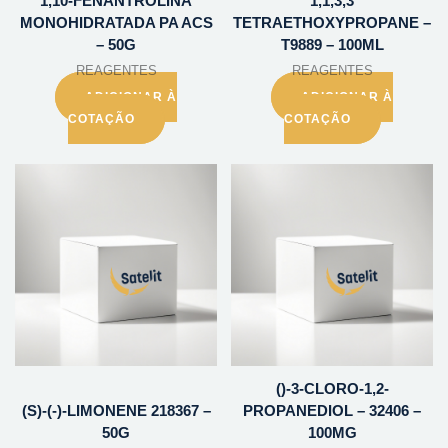
1,10-FENANTROLINA
1,1,3,3
MONOHIDRATADA PA ACS
TETRAETHOXYPROPANE –
– 50G
T9889 – 100ML
REAGENTES
REAGENTES
ADICIONAR À
ADICIONAR À
COTAÇÃO
COTAÇÃO
()-3-CLORO-1,2-
(S)-(-)-LIMONENE 218367 –
PROPANEDIOL – 32406 –
50G
100MG