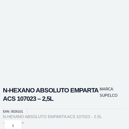
N-HEXANO ABSOLUTO EMPARTA
MARCA:
SUPELCO
ACS 107023 – 2,5L
EAN: 0026101
N-HEXANO ABSOLUTO EMPARTA ACS 107023 - 2,5L
N-
-
+
HEXANO