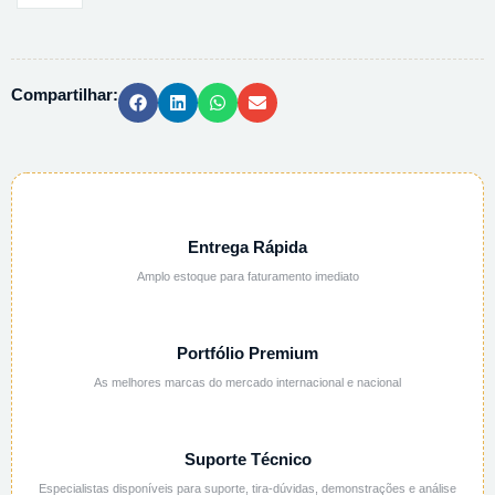
ABSOLUTO
EMPARTA
ACS
Compartilhar:
107023
-
2,5L
quantidade
Entrega Rápida
Amplo estoque para faturamento imediato
Portfólio Premium
As melhores marcas do mercado internacional e nacional
Suporte Técnico
Especialistas disponíveis para suporte, tira-dúvidas, demonstrações e análise