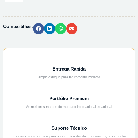
P/
CROMATOGRAFIA
98%
Compartilhar:
104371
-
4L
quantidade
Entrega Rápida
Amplo estoque para faturamento imediato
Portfólio Premium
As melhores marcas do mercado internacional e nacional
Suporte Técnico
Especialistas disponíveis para suporte, tira-dúvidas, demonstrações e análise