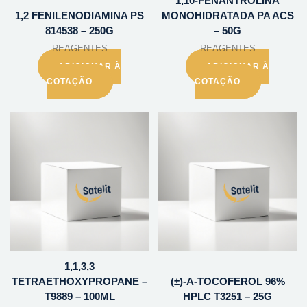
1,10-FENANTROLINA
1,2 FENILENODIAMINA PS
MONOHIDRATADA PA ACS
814538 – 250G
– 50G
REAGENTES
REAGENTES
ADICIONAR À
ADICIONAR À
COTAÇÃO
COTAÇÃO
1,1,3,3
TETRAETHOXYPROPANE –
(±)-A-TOCOFEROL 96%
T9889 – 100ML
HPLC T3251 – 25G