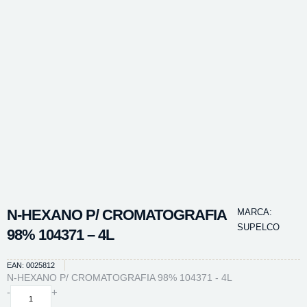
N-HEXANO P/ CROMATOGRAFIA
MARCA:
SUPELCO
98% 104371 – 4L
EAN: 0025812
N-HEXANO P/ CROMATOGRAFIA 98% 104371 - 4L
N-
-
+
HEXANO