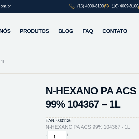
com.br
(16) 4009-8100
(16) 4009-8100
 NÓS
PRODUTOS
BLOG
FAQ
CONTATO
 1L
N-HEXANO PA ACS
99% 104367 – 1L
EAN: 0001136
N-HEXANO PA ACS 99% 104367 - 1L
N-
-
+