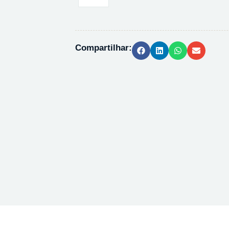
HEXANO
PA
ACS
99%
Compartilhar:
104367
-
1L
quantidade