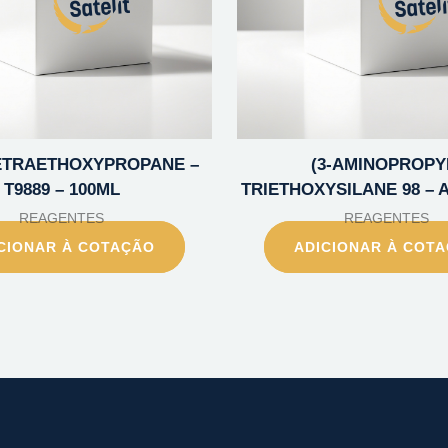
 TETRAETHOXYPROPANE –
(3-AMINOPROPY
T9889 – 100ML
TRIETHOXYSILANE 98 – A
REAGENTES
REAGENTES
CIONAR À COTAÇÃO
ADICIONAR À COT