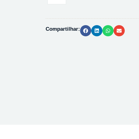
HEXANO
PA
ACS
99%
Compartilhar:
104367
-
2,5L
quantidade