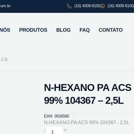
com.br
(16) 4009-8100
(16) 4009-8100
 NÓS
PRODUTOS
BLOG
FAQ
CONTATO
2,5L
N-HEXANO PA ACS
99% 104367 – 2,5L
EAN: 0026580
N-HEXANO PA ACS 99% 104367 - 2,5L
N-
-
+