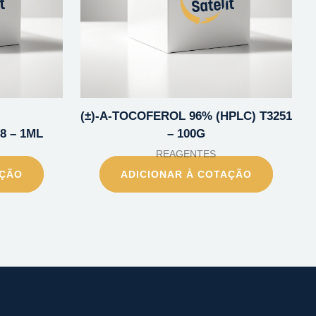
(±)-A-TOCOFEROL 96% (HPLC) T3251
8 – 1ML
– 100G
REAGENTES
AÇÃO
ADICIONAR À COTAÇÃO