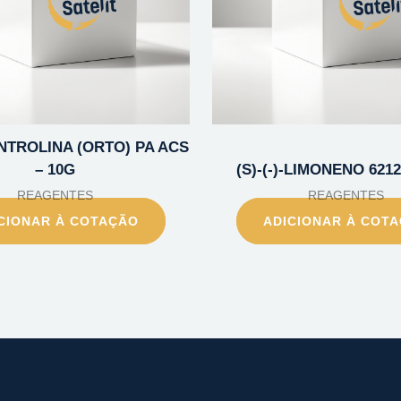
NTROLINA (ORTO) PA ACS
– 10G
(S)-(-)-LIMONENO 6212
REAGENTES
REAGENTES
CIONAR À COTAÇÃO
ADICIONAR À COT