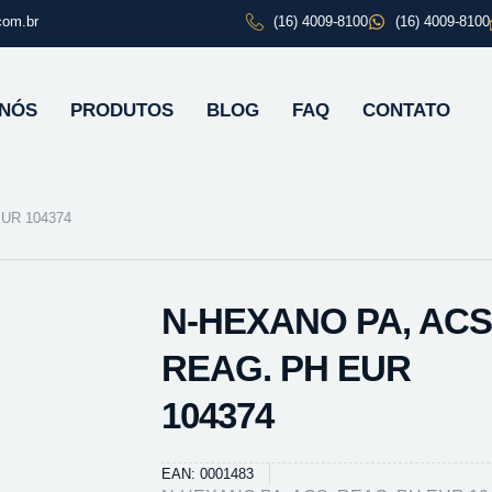
com.br
(16) 4009-8100
(16) 4009-8100
 NÓS
PRODUTOS
BLOG
FAQ
CONTATO
UR 104374
N-HEXANO PA, ACS
REAG. PH EUR
104374
EAN: 0001483