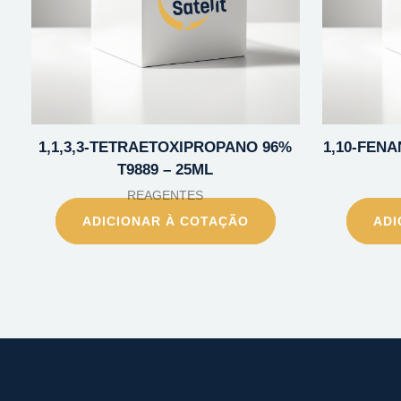
1,1,3,3-TETRAETOXIPROPANO 96%
1,10-FENA
T9889 – 25ML
REAGENTES
ADICIONAR À COTAÇÃO
ADI