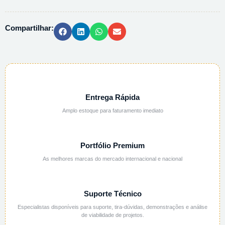
107177
-
Compartilhar:
1L
quantidade
Entrega Rápida
Amplo estoque para faturamento imediato
Portfólio Premium
As melhores marcas do mercado internacional e nacional
Suporte Técnico
Especialistas disponíveis para suporte, tira-dúvidas, demonstrações e análise
de viabilidade de projetos.