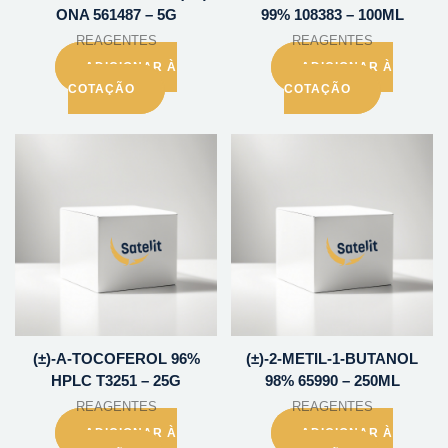
ONA 561487 – 5G
99% 108383 – 100ML
REAGENTES
REAGENTES
ADICIONAR À
ADICIONAR À
COTAÇÃO
COTAÇÃO
(±)-A-TOCOFEROL 96%
(±)-2-METIL-1-BUTANOL
HPLC T3251 – 25G
98% 65990 – 250ML
REAGENTES
REAGENTES
ADICIONAR À
ADICIONAR À