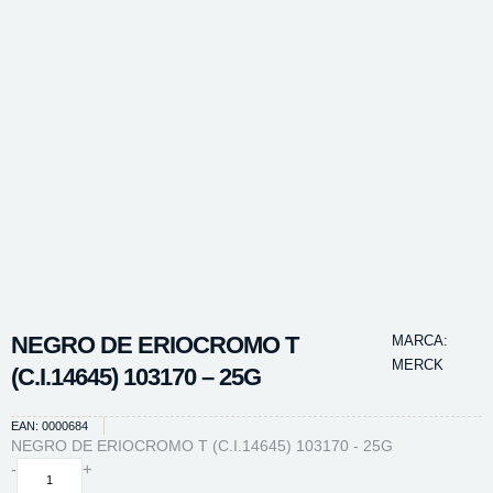
NEGRO DE ERIOCROMO T
MARCA:
MERCK
(C.I.14645) 103170 – 25G
EAN: 0000684
NEGRO DE ERIOCROMO T (C.I.14645) 103170 - 25G
NEGRO
-
+
DE