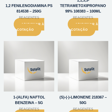
1,1,3,3-
1,2 FENILENODIAMINA PS
TETRAMETOXIPROPANO
814538 – 250G
99% 108383 – 100ML
REAGENTES
REAGENTES
ADICIONAR À
ADICIONAR À
COTAÇÃO
COTAÇÃO
1-(ALFA) NAFTOL
(S)-(-)-LIMONENE 218367 –
BENZEINA – 5G
50G
REAGENTES
REAGENTES