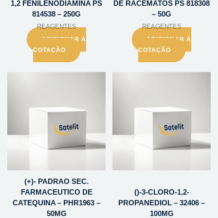
1,2 FENILENODIAMINA PS
DE RACEMATOS PS 818308
814538 – 250G
– 50G
REAGENTES
REAGENTES
ADICIONAR À
ADICIONAR À
COTAÇÃO
COTAÇÃO
(+)- PADRAO SEC.
FARMACEUTICO DE
()-3-CLORO-1,2-
CATEQUINA – PHR1963 –
PROPANEDIOL – 32406 –
50MG
100MG