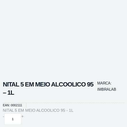
NITAL 5 EM MEIO ALCOOLICO 95
MARCA:
IMBRALAB
– 1L
EAN: 0002111
NITAL 5 EM MEIO ALCOOLICO 95 - 1L
NITAL
-
+
5