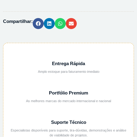
EM
MEIO
ALCOOLICO
Compartilhar:
95
-
1L
quantidade
Entrega Rápida
Amplo estoque para faturamento imediato
Portfólio Premium
As melhores marcas do mercado internacional e nacional
Suporte Técnico
Especialistas disponíveis para suporte, tira-dúvidas, demonstrações e análise
de viabilidade de projetos.