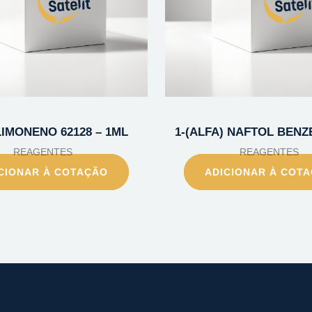
)-LIMONENO 62128 – 1ML
1-(ALFA) NAFTOL BENZE
REAGENTES
REAGENTES
CIONAR À COTAÇÃO
ADICIONAR À COT