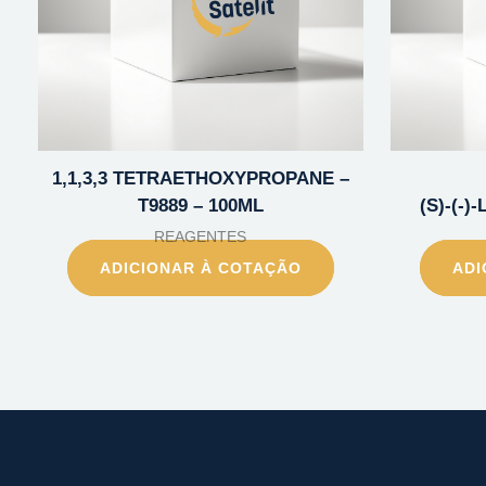
1,1,3,3 TETRAETHOXYPROPANE –
T9889 – 100ML
(S)-(-
REAGENTES
ADICIONAR À COTAÇÃO
ADI