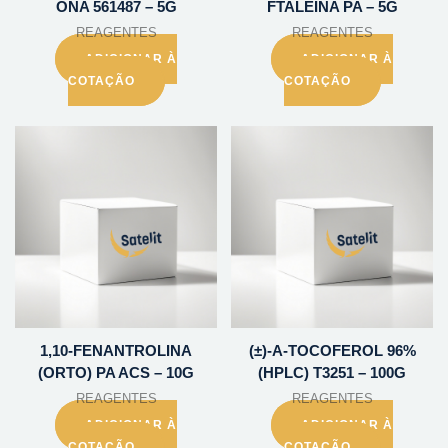
ONA 561487 – 5G
FTALEINA PA – 5G
REAGENTES
REAGENTES
ADICIONAR À
ADICIONAR À
COTAÇÃO
COTAÇÃO
1,10-FENANTROLINA
(±)-A-TOCOFEROL 96%
(ORTO) PA ACS – 10G
(HPLC) T3251 – 100G
REAGENTES
REAGENTES
ADICIONAR À
ADICIONAR À
COTAÇÃO
COTAÇÃO