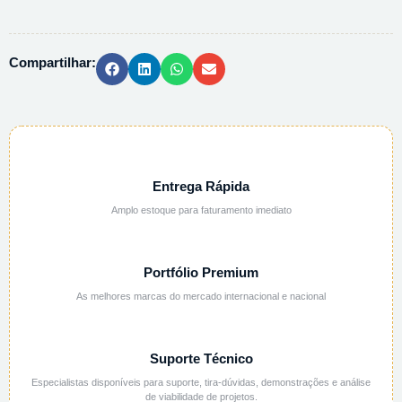
CALCIO
4H2O
PA
Compartilhar:
ACS
-
500G
quantidade
Entrega Rápida
Amplo estoque para faturamento imediato
Portfólio Premium
As melhores marcas do mercado internacional e nacional
Suporte Técnico
Especialistas disponíveis para suporte, tira-dúvidas, demonstrações e análise
de viabilidade de projetos.