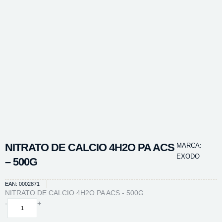
NITRATO DE CALCIO 4H2O PA ACS
MARCA:
EXODO
– 500G
EAN: 0002871
NITRATO DE CALCIO 4H2O PA ACS - 500G
NITRATO
-
+
DE