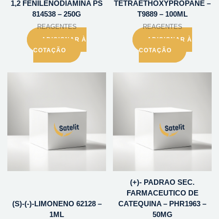
1,2 FENILENODIAMINA PS
TETRAETHOXYPROPANE –
814538 – 250G
T9889 – 100ML
REAGENTES
REAGENTES
ADICIONAR À
ADICIONAR À
COTAÇÃO
COTAÇÃO
(+)- PADRAO SEC.
FARMACEUTICO DE
(S)-(-)-LIMONENO 62128 –
CATEQUINA – PHR1963 –
1ML
50MG