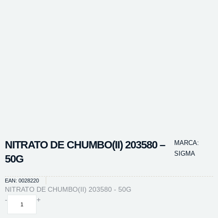
NITRATO DE CHUMBO(II) 203580 –
MARCA:
SIGMA
50G
EAN: 0028220
NITRATO DE CHUMBO(II) 203580 - 50G
NITRATO
-
+
DE