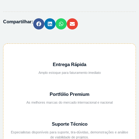
CHUMBO(II)
203580
-
Compartilhar:
50G
quantidade
Entrega Rápida
Amplo estoque para faturamento imediato
Portfólio Premium
As melhores marcas do mercado internacional e nacional
Suporte Técnico
Especialistas disponíveis para suporte, tira-dúvidas, demonstrações e análise
de viabilidade de projetos.