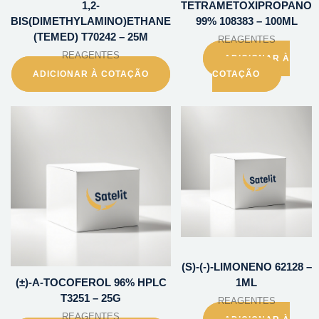
1,2-
TETRAMETOXIPROPANO
BIS(DIMETHYLAMINO)ETHANE
99% 108383 – 100ML
(TEMED) T70242 – 25M
REAGENTES
REAGENTES
ADICIONAR À
ADICIONAR À COTAÇÃO
COTAÇÃO
(S)-(-)-LIMONENO 62128 –
(±)-A-TOCOFEROL 96% HPLC
1ML
T3251 – 25G
REAGENTES
REAGENTES