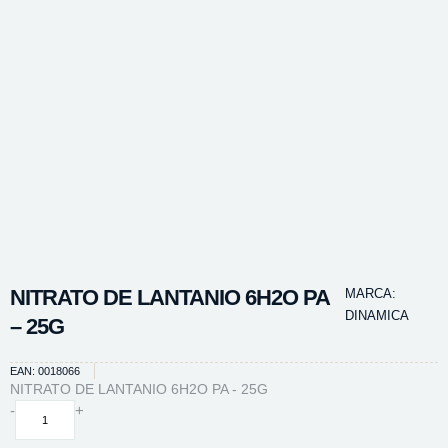
NITRATO DE LANTANIO 6H2O PA
MARCA:
DINAMICA
– 25G
EAN: 0018066
NITRATO DE LANTANIO 6H2O PA - 25G
NITRATO
-
+
DE