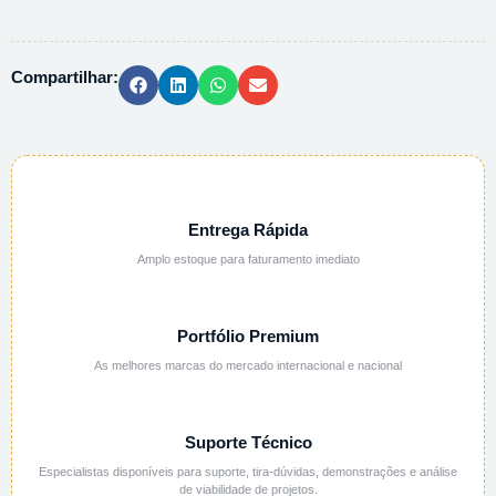
LANTANIO
6H2O
PA
Compartilhar:
-
25G
quantidade
Entrega Rápida
Amplo estoque para faturamento imediato
Portfólio Premium
As melhores marcas do mercado internacional e nacional
Suporte Técnico
Especialistas disponíveis para suporte, tira-dúvidas, demonstrações e análise
de viabilidade de projetos.