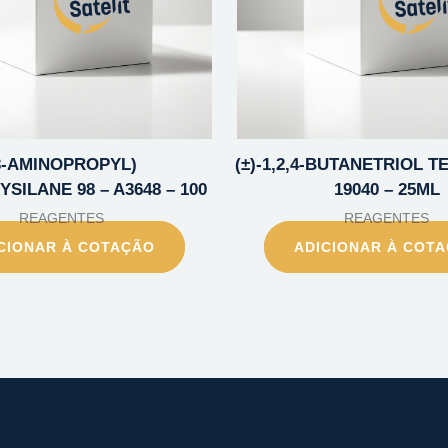
3-AMINOPROPYL)
(±)-1,2,4-BUTANETRIOL T
SILANE 98 – A3648 – 100
19040 – 25ML
REAGENTES
REAGENTES
CIONAR À COTAÇÃO
ADICIONAR À COT