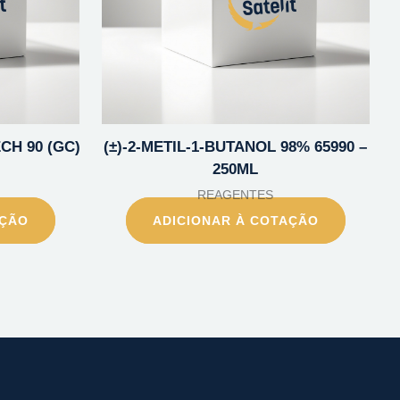
ECH 90 (GC)
(±)-2-METIL-1-BUTANOL 98% 65990 –
250ML
REAGENTES
AÇÃO
ADICIONAR À COTAÇÃO