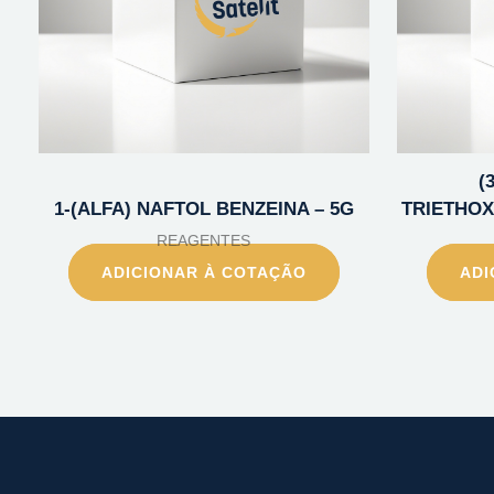
(
1-(ALFA) NAFTOL BENZEINA – 5G
TRIETHOXY
REAGENTES
ADICIONAR À COTAÇÃO
ADI