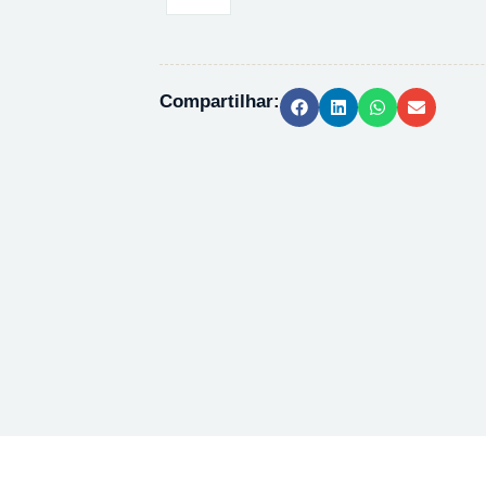
DE
LITIO
PA
-
Compartilhar:
100G
quantidade