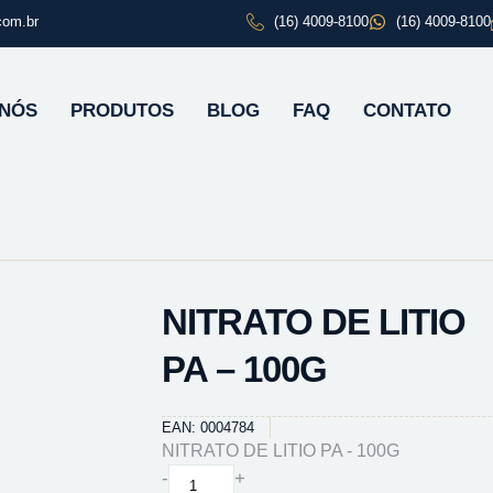
com.br
(16) 4009-8100
(16) 4009-8100
 NÓS
PRODUTOS
BLOG
FAQ
CONTATO
NITRATO DE LITIO
PA – 100G
EAN: 0004784
NITRATO DE LITIO PA - 100G
NITRATO
-
+