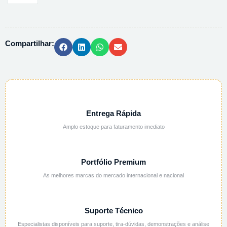
MAGNESIO
6H2O
ACS
Compartilhar:
99%
237175
-
500G
quantidade
Entrega Rápida
Amplo estoque para faturamento imediato
Portfólio Premium
As melhores marcas do mercado internacional e nacional
Suporte Técnico
Especialistas disponíveis para suporte, tira-dúvidas, demonstrações e análise