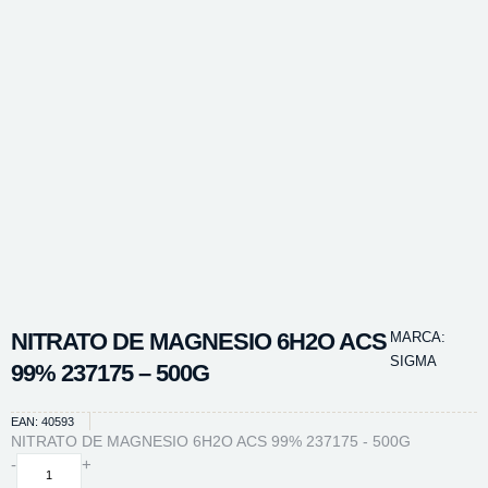
NITRATO DE MAGNESIO 6H2O ACS
MARCA:
SIGMA
99% 237175 – 500G
EAN: 40593
NITRATO DE MAGNESIO 6H2O ACS 99% 237175 - 500G
NITRATO
-
+
DE