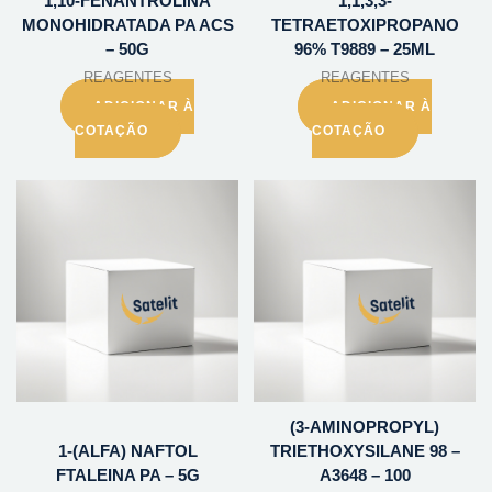
1,10-FENANTROLINA
1,1,3,3-
MONOHIDRATADA PA ACS
TETRAETOXIPROPANO
– 50G
96% T9889 – 25ML
REAGENTES
REAGENTES
ADICIONAR À
ADICIONAR À
COTAÇÃO
COTAÇÃO
(3-AMINOPROPYL)
1-(ALFA) NAFTOL
TRIETHOXYSILANE 98 –
FTALEINA PA – 5G
A3648 – 100