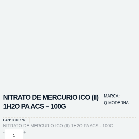
NITRATO DE MERCURIO ICO (II)
MARCA:
Q.MODERNA
1H2O PA ACS – 100G
EAN: 0010776
NITRATO DE MERCURIO ICO (II) 1H2O PA ACS - 100G
NITRATO
-
+
DE