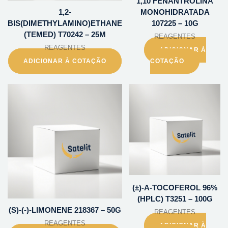
1,10 FENANTROLINA
1,2-
MONOHIDRATADA
BIS(DIMETHYLAMINO)ETHANE
107225 – 10G
(TEMED) T70242 – 25M
REAGENTES
REAGENTES
ADICIONAR À
ADICIONAR À COTAÇÃO
COTAÇÃO
(±)-A-TOCOFEROL 96%
(HPLC) T3251 – 100G
(S)-(-)-LIMONENE 218367 – 50G
REAGENTES
REAGENTES
ADICIONAR À