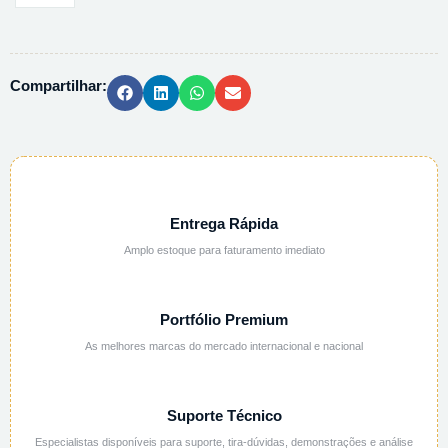
MERCURIO
II
ICO
Compartilhar:
PA
ACS
-
100G
quantidade
Entrega Rápida
Amplo estoque para faturamento imediato
Portfólio Premium
As melhores marcas do mercado internacional e nacional
Suporte Técnico
Especialistas disponíveis para suporte, tira-dúvidas, demonstrações e análise