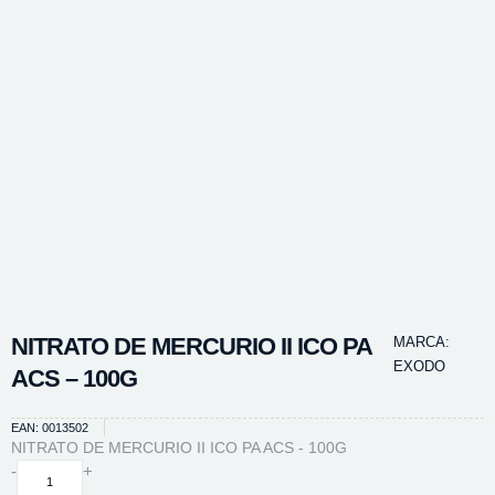
NITRATO DE MERCURIO II ICO PA
MARCA:
EXODO
ACS – 100G
EAN: 0013502
NITRATO DE MERCURIO II ICO PA ACS - 100G
NITRATO
-
+
DE