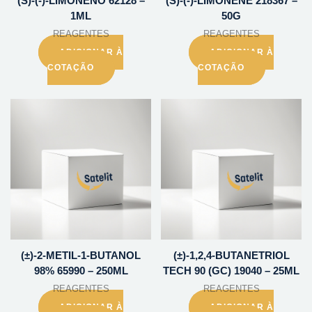
(S)-(-)-LIMONENO 62128 –
(S)-(-)-LIMONENE 218367 –
1ML
50G
REAGENTES
REAGENTES
ADICIONAR À
ADICIONAR À
COTAÇÃO
COTAÇÃO
(±)-2-METIL-1-BUTANOL
(±)-1,2,4-BUTANETRIOL
98% 65990 – 250ML
TECH 90 (GC) 19040 – 25ML
REAGENTES
REAGENTES
ADICIONAR À
ADICIONAR À