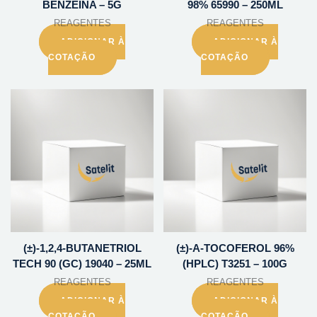
BENZEINA – 5G
98% 65990 – 250ML
REAGENTES
REAGENTES
ADICIONAR À
ADICIONAR À
COTAÇÃO
COTAÇÃO
(±)-1,2,4-BUTANETRIOL
(±)-A-TOCOFEROL 96%
TECH 90 (GC) 19040 – 25ML
(HPLC) T3251 – 100G
REAGENTES
REAGENTES
ADICIONAR À
ADICIONAR À
COTAÇÃO
COTAÇÃO