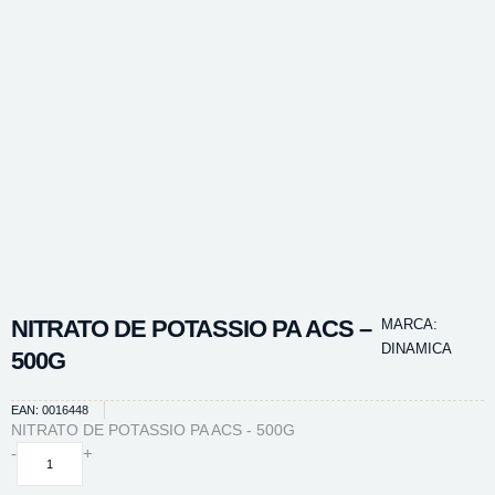
NITRATO DE POTASSIO PA ACS –
MARCA:
DINAMICA
500G
EAN: 0016448
NITRATO DE POTASSIO PA ACS - 500G
NITRATO
-
+
DE