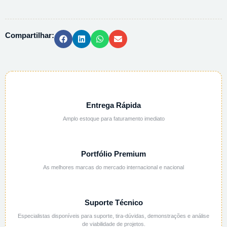
POTASSIO
PA
ACS
Compartilhar:
-
500G
quantidade
Entrega Rápida
Amplo estoque para faturamento imediato
Portfólio Premium
As melhores marcas do mercado internacional e nacional
Suporte Técnico
Especialistas disponíveis para suporte, tira-dúvidas, demonstrações e análise
de viabilidade de projetos.