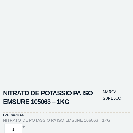
NITRATO DE POTASSIO PA ISO
MARCA:
SUPELCO
EMSURE 105063 – 1KG
EAN: 0021565
NITRATO DE POTASSIO PA ISO EMSURE 105063 - 1KG
NITRATO
-
+
DE