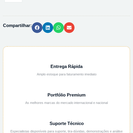
POTASSIO
PA
ISO
Compartilhar:
EMSURE
105063
-
1KG
quantidade
Entrega Rápida
Amplo estoque para faturamento imediato
Portfólio Premium
As melhores marcas do mercado internacional e nacional
Suporte Técnico
Especialistas disponíveis para suporte, tira-dúvidas, demonstrações e análise