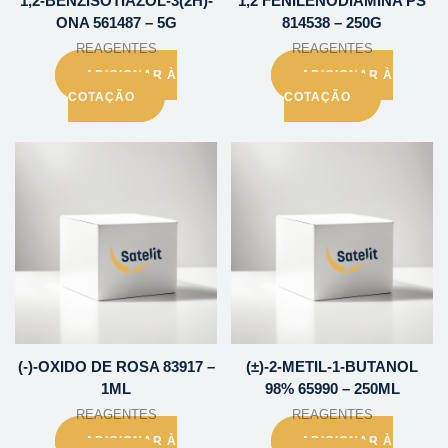
1,2-BENZISOTIAZOL-3(2H)-
1,2 FENILENODIAMINA PS
ONA 561487 – 5G
814538 – 250G
REAGENTES
REAGENTES
ADICIONAR À
ADICIONAR À
COTAÇÃO
COTAÇÃO
(-)-OXIDO DE ROSA 83917 –
(±)-2-METIL-1-BUTANOL
1ML
98% 65990 – 250ML
REAGENTES
REAGENTES
ADICIONAR À
ADICIONAR À