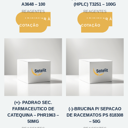
A3648 – 100
(HPLC) T3251 – 100G
REAGENTES
REAGENTES
ADICIONAR À
ADICIONAR À
COTAÇÃO
COTAÇÃO
(+)- PADRAO SEC.
FARMACEUTICO DE
(-)-BRUCINA P/ SEPACAO
CATEQUINA – PHR1963 –
DE RACEMATOS PS 818308
50MG
– 50G