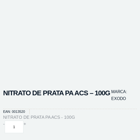
NITRATO DE PRATA PA ACS – 100G
MARCA:
EXODO
EAN: 0013520
NITRATO DE PRATA PA ACS - 100G
NITRATO
-
+
DE
PRATA