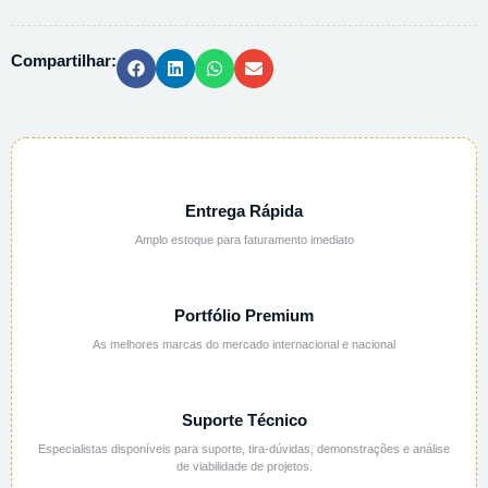
PA
ACS
Compartilhar:
-
100G
quantidade
Entrega Rápida
Amplo estoque para faturamento imediato
Portfólio Premium
As melhores marcas do mercado internacional e nacional
Suporte Técnico
Especialistas disponíveis para suporte, tira-dúvidas, demonstrações e análise
de viabilidade de projetos.