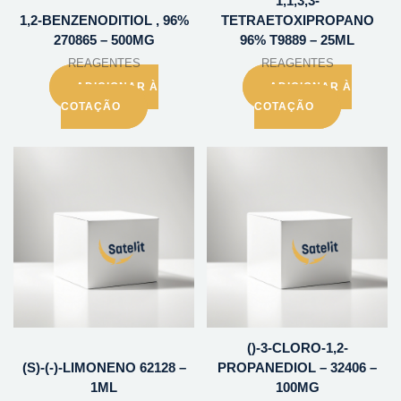
1,1,3,3-
1,2-BENZENODITIOL , 96%
TETRAETOXIPROPANO
270865 – 500MG
96% T9889 – 25ML
REAGENTES
REAGENTES
ADICIONAR À
ADICIONAR À
COTAÇÃO
COTAÇÃO
()-3-CLORO-1,2-
(S)-(-)-LIMONENO 62128 –
PROPANEDIOL – 32406 –
1ML
100MG