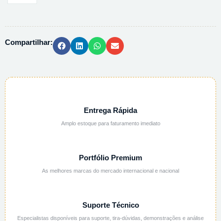
PRATA
PA
ACS
Compartilhar:
99%
209139
-
25G
quantidade
Entrega Rápida
Amplo estoque para faturamento imediato
Portfólio Premium
As melhores marcas do mercado internacional e nacional
Suporte Técnico
Especialistas disponíveis para suporte, tira-dúvidas, demonstrações e análise