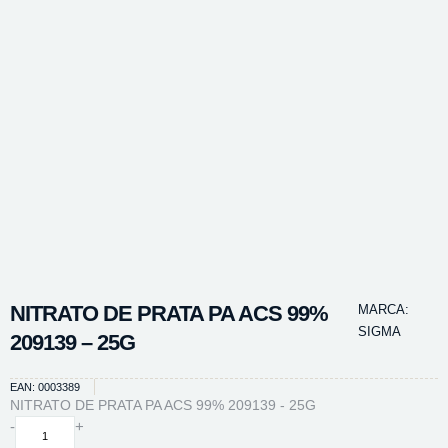
NITRATO DE PRATA PA ACS 99%
MARCA:
SIGMA
209139 – 25G
EAN: 0003389
NITRATO DE PRATA PA ACS 99% 209139 - 25G
NITRATO
-
+
DE