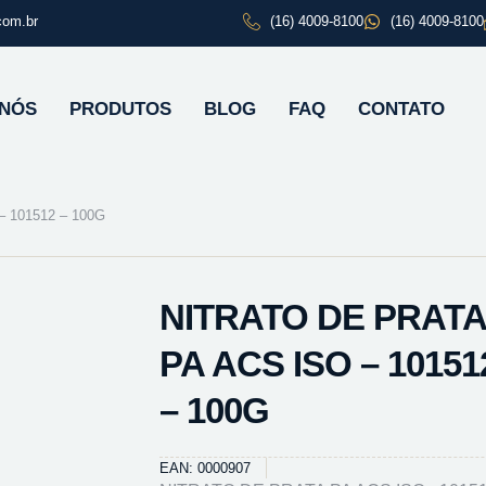
com.br
(16) 4009-8100
(16) 4009-8100
 NÓS
PRODUTOS
BLOG
FAQ
CONTATO
 101512 – 100G
NITRATO DE PRATA
PA ACS ISO – 10151
– 100G
EAN: 0000907