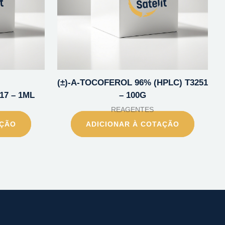
(±)-A-TOCOFEROL 96% (HPLC) T3251
17 – 1ML
– 100G
REAGENTES
AÇÃO
ADICIONAR À COTAÇÃO