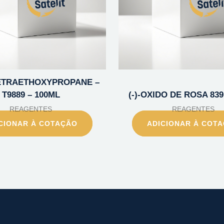
 TETRAETHOXYPROPANE –
T9889 – 100ML
(-)-OXIDO DE ROSA 839
REAGENTES
REAGENTES
CIONAR À COTAÇÃO
ADICIONAR À COT