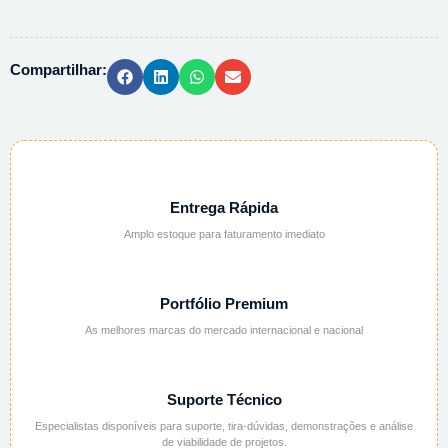
SODIO
PA
ACS
Compartilhar:
-
1KG
quantidade
Entrega Rápida
Amplo estoque para faturamento imediato
Portfólio Premium
As melhores marcas do mercado internacional e nacional
Suporte Técnico
Especialistas disponíveis para suporte, tira-dúvidas, demonstrações e análise
de viabilidade de projetos.