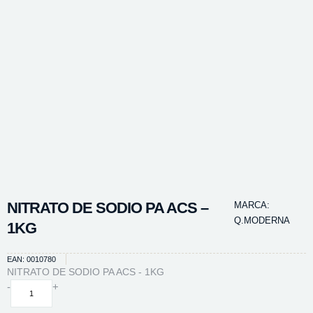
NITRATO DE SODIO PA ACS –
MARCA:
Q.MODERNA
1KG
EAN: 0010780
NITRATO DE SODIO PA ACS - 1KG
NITRATO
-
+
DE