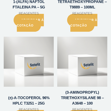
1-(ALFA) NAFTOL
TETRAETHOXYPROPANE –
FTALEINA PA – 5G
T9889 – 100ML
REAGENTES
REAGENTES
ADICIONAR À
ADICIONAR À
COTAÇÃO
COTAÇÃO
(3-AMINOPROPYL)
(±)-A-TOCOFEROL 96%
TRIETHOXYSILANE 98 –
HPLC T3251 – 25G
A3648 – 100
REAGENTES
REAGENTES