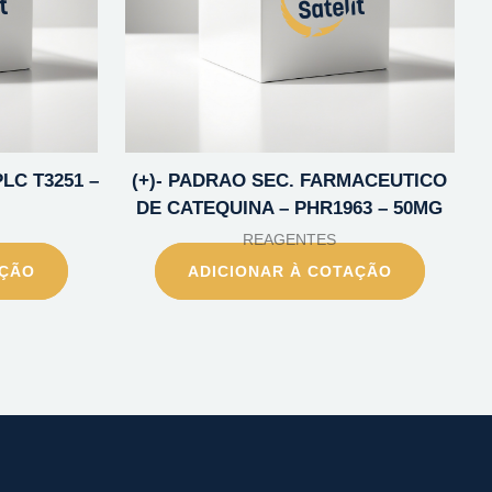
LC T3251 –
(+)- PADRAO SEC. FARMACEUTICO
DE CATEQUINA – PHR1963 – 50MG
REAGENTES
AÇÃO
ADICIONAR À COTAÇÃO