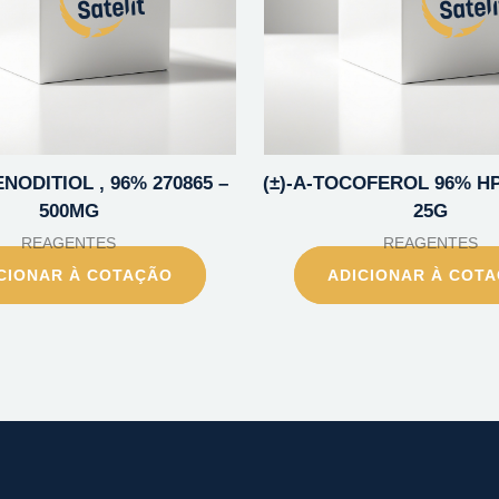
NODITIOL , 96% 270865 –
(±)-A-TOCOFEROL 96% HP
500MG
25G
REAGENTES
REAGENTES
CIONAR À COTAÇÃO
ADICIONAR À COT