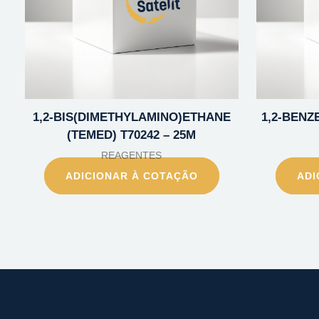
1,2-BIS(DIMETHYLAMINO)ETHANE
1,2-BENZE
(TEMED) T70242 – 25M
REAGENTES
ADICIONAR À COTAÇÃO
ADI