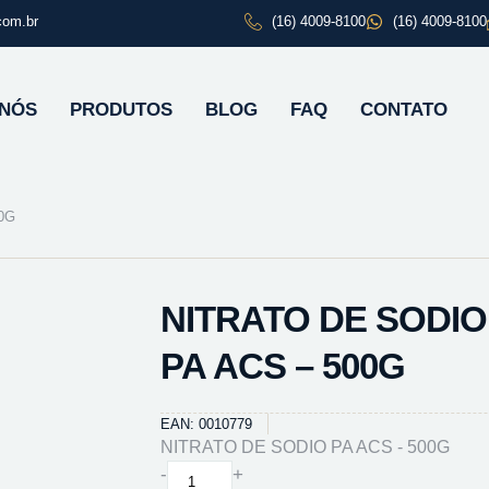
com.br
(16) 4009-8100
(16) 4009-8100
 NÓS
PRODUTOS
BLOG
FAQ
CONTATO
0G
NITRATO DE SODIO
PA ACS – 500G
EAN: 0010779
NITRATO DE SODIO PA ACS - 500G
NITRATO
-
+