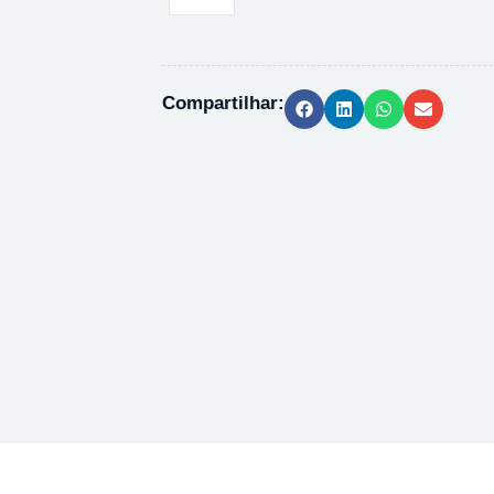
DE
SODIO
PA
ACS
Compartilhar:
-
500G
quantidade