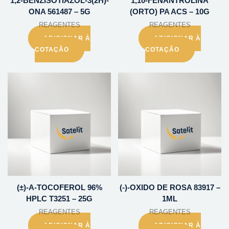
1,2-BENZISOTIAZOL-3(2H)-
1,10-FENANTROLINA
ONA 561487 – 5G
(ORTO) PA ACS – 10G
REAGENTES
REAGENTES
ADICIONAR À
ADICIONAR À
COTAÇÃO
COTAÇÃO
(±)-A-TOCOFEROL 96%
(-)-OXIDO DE ROSA 83917 –
HPLC T3251 – 25G
1ML
REAGENTES
REAGENTES
ADICIONAR À
ADICIONAR À