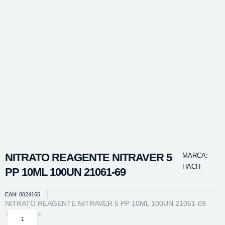
NITRATO REAGENTE NITRAVER 5
MARCA:
HACH
PP 10ML 100UN 21061-69
EAN: 0024165
NITRATO REAGENTE NITRAVER 5 PP 10ML 100UN 21061-69
NITRATO
-
+
REAGENTE