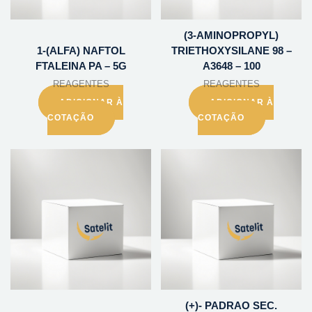
(3-AMINOPROPYL)
1-(ALFA) NAFTOL
TRIETHOXYSILANE 98 –
FTALEINA PA – 5G
A3648 – 100
REAGENTES
REAGENTES
ADICIONAR À
ADICIONAR À
COTAÇÃO
COTAÇÃO
(+)- PADRAO SEC.