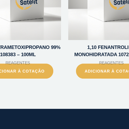
TETRAMETOXIPROPANO 99%
1,10 FENANTROL
108383 – 100ML
MONOHIDRATADA 10722
REAGENTES
REAGENTES
CIONAR À COTAÇÃO
ADICIONAR À COT