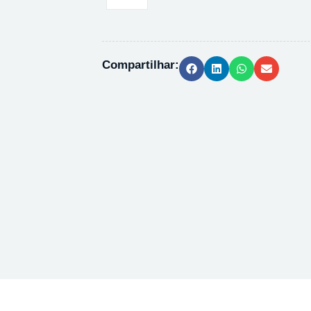
4
(PARA)
PURO
-
Compartilhar:
100G
quantidade