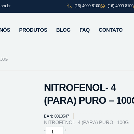
com.br
(16) 4009-8100
(16) 4009-8100
 NÓS
PRODUTOS
BLOG
FAQ
CONTATO
100G
NITROFENOL- 4
(PARA) PURO – 100
EAN: 0013547
NITROFENOL- 4 (PARA) PURO - 100G
NITROFENOL-
-
+