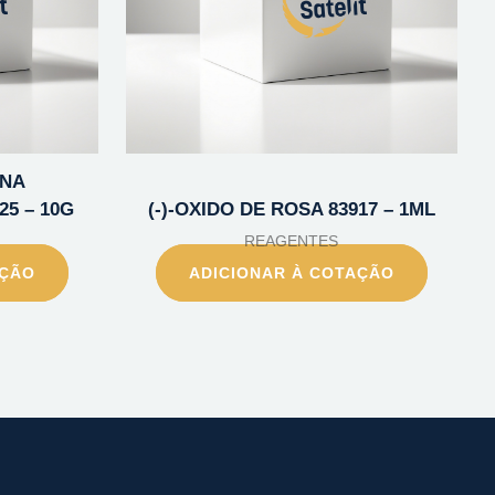
INA
5 – 10G
(-)-OXIDO DE ROSA 83917 – 1ML
REAGENTES
AÇÃO
ADICIONAR À COTAÇÃO