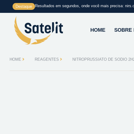
Ir
Resultados em segundos, onde você mais precisa: nirs.
Destaque
para
o
conteúdo
HOME
SOBRE
HOME
REAGENTES
NITROPRUSSIATO DE SODIO 2H2