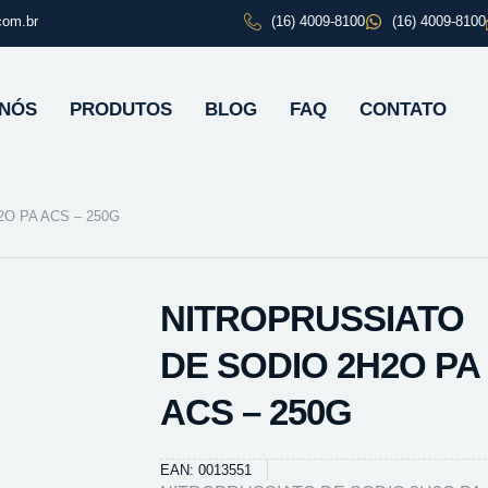
com.br
(16) 4009-8100
(16) 4009-8100
 NÓS
PRODUTOS
BLOG
FAQ
CONTATO
O PA ACS – 250G
NITROPRUSSIATO
DE SODIO 2H2O PA
ACS – 250G
EAN: 0013551