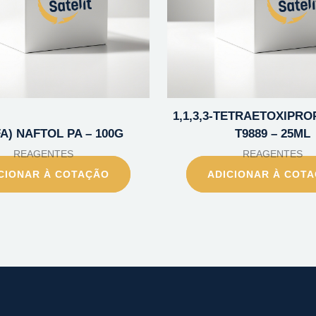
1,1,3,3-TETRAETOXIPR
FA) NAFTOL PA – 100G
T9889 – 25ML
REAGENTES
REAGENTES
CIONAR À COTAÇÃO
ADICIONAR À COT