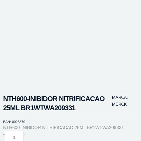
NTH600-INIBIDOR NITRIFICACAO
MARCA:
MERCK
25ML BR1WTWA209331
EAN: 0023870
NTH600-INIBIDOR NITRIFICACAO 25ML BR1WTWA209331
NTH600-
-
+
INIBIDOR