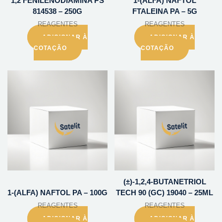
1,2 FENILENODIAMINA PS
1-(ALFA) NAFTOL
814538 – 250G
FTALEINA PA – 5G
REAGENTES
REAGENTES
ADICIONAR À
ADICIONAR À
COTAÇÃO
COTAÇÃO
(±)-1,2,4-BUTANETRIOL
1-(ALFA) NAFTOL PA – 100G
TECH 90 (GC) 19040 – 25ML
REAGENTES
REAGENTES
ADICIONAR À
ADICIONAR À