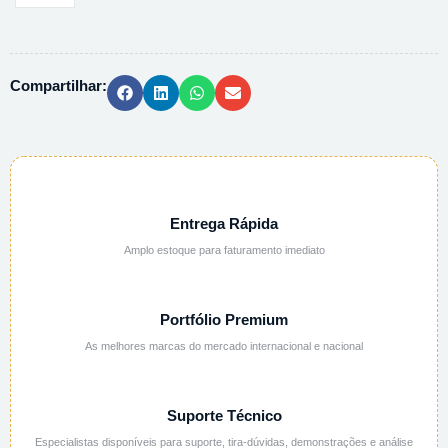
NITRIFICACAO
25ML
BR1WTWA209331
Compartilhar:
quantidade
Entrega Rápida
Amplo estoque para faturamento imediato
Portfólio Premium
As melhores marcas do mercado internacional e nacional
Suporte Técnico
Especialistas disponíveis para suporte, tira-dúvidas, demonstrações e análise