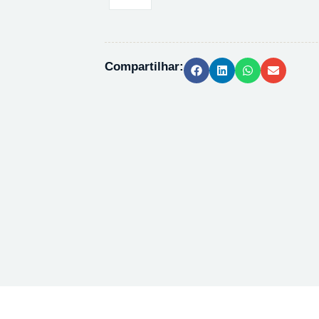
FENILENODIAMINA
99,5%
P23938
-
Compartilhar:
5G
quantidade