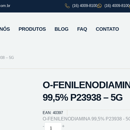
com.br
(16) 4009-8100
(16) 4009-8100
 NÓS
PRODUTOS
BLOG
FAQ
CONTATO
38 – 5G
O-FENILENODIAMI
99,5% P23938 – 5G
EAN: 40397
O-FENILENODIAMINA 99,5% P23938 - 5
O-
-
+