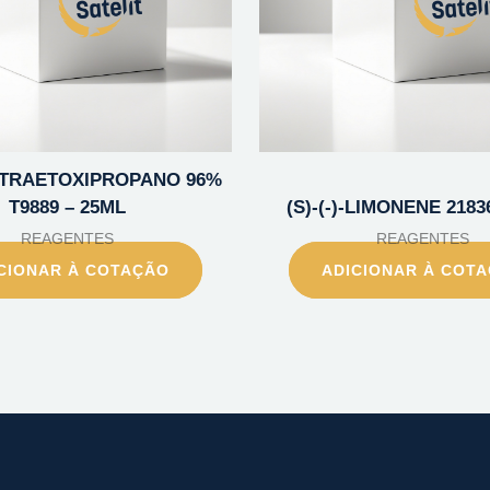
TETRAETOXIPROPANO 96%
T9889 – 25ML
(S)-(-)-LIMONENE 2183
REAGENTES
REAGENTES
CIONAR À COTAÇÃO
ADICIONAR À COT