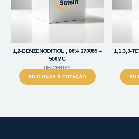
1,2-BENZENODITIOL , 96% 270865 –
1,1,3,3-
500MG
REAGENTES
ADICIONAR À COTAÇÃO
ADI