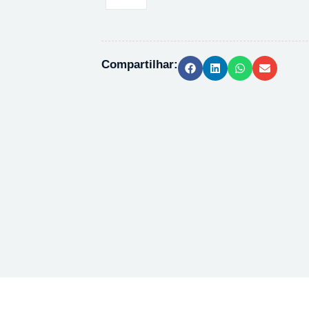
PHR1080
-
1G
quantidade
Compartilhar: