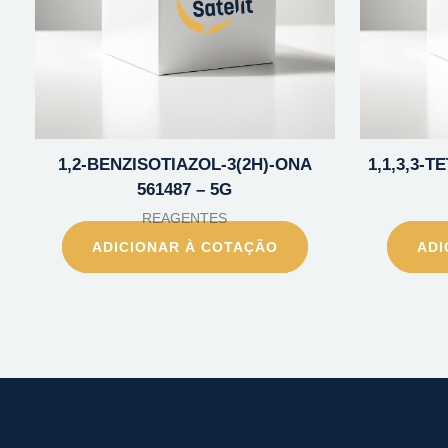
1,2-BENZISOTIAZOL-3(2H)-ONA
1,1,3,3-
561487 – 5G
REAGENTES
ADICIONAR À COTAÇÃO
ADI