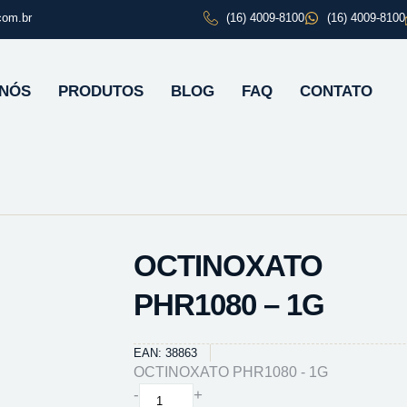
com.br
(16) 4009-8100
(16) 4009-8100
 NÓS
PRODUTOS
BLOG
FAQ
CONTATO
OCTINOXATO
PHR1080 – 1G
EAN: 38863
OCTINOXATO PHR1080 - 1G
OCTINOXATO
-
+