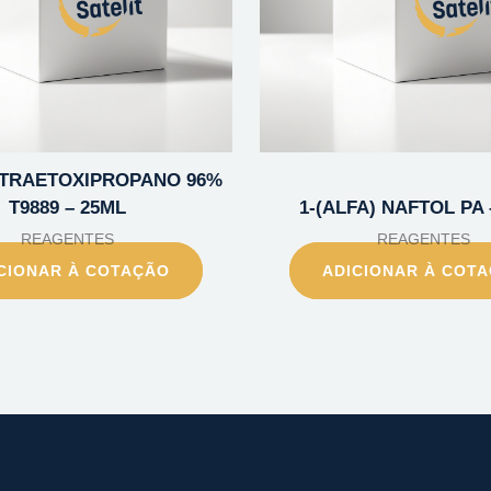
TETRAETOXIPROPANO 96%
T9889 – 25ML
1-(ALFA) NAFTOL PA 
REAGENTES
REAGENTES
CIONAR À COTAÇÃO
ADICIONAR À COT