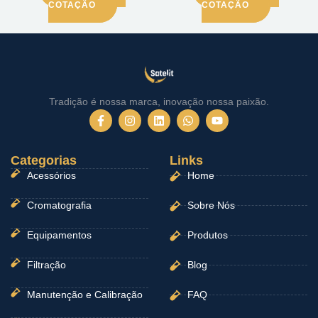
COTAÇÃO
COTAÇÃO
Tradição é nossa marca, inovação nossa paixão.
F
I
L
W
Y
a
n
i
h
o
c
s
n
a
u
e
t
k
t
t
Categorias
b
a
e
Links
s
u
o
g
d
a
b
Acessórios
Home
o
r
i
p
e
k
a
n
p
-
m
Cromatografia
Sobre Nós
f
Equipamentos
Produtos
Filtração
Blog
Manutenção e Calibração
FAQ